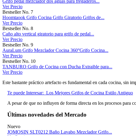
Grifo pedal mezclador dos aguas para fregaderos...
Ver Precio
Bestseller No. 7
Hoomtaook Grifo Cocina Grifo Giratorio Grifos de...
Ver Precio
Bestseller No. 8
Caño alto vertical giratorio para grifo de pedal...
Ver Precio
Bestseller No. 9
AuraLum Grifo Mezclador Cocina 360°Grifo Cocina...
Ver Precio
Bestseller No. 10
TANBURO Grifo de Cocina con Ducha Extraible para...
Ver Precio
Este bastante práctico artefacto es fundamental en cada cocina, sin im
Te puede Interesar:
Los Mejores Grifos de Cocina Estilo Antiguo
A pesar de que no influyen de forma directa en los procesos para co
Últimas novedades del Mercado
Nuevo
JOMOSIN SLT0212 Baño Lavabo Mezclador Grifo...