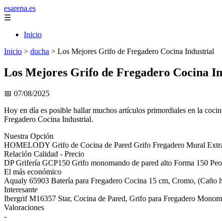
esarena.es
☰
Inicio
Inicio
>
ducha
>
Los Mejores Grifo de Fregadero Cocina Industrial
Los Mejores Grifo de Fregadero Cocina In
📅 07/08/2025
Hoy en día es posible hallar muchos artículos primordiales en la cocin
Fregadero Cocina Industrial.
Nuestra Opción
HOMELODY Grifo de Cocina de Pared Grifo Fregadero Mural Extraib
Relación Calidad - Precio
DP Grifería GCP150 Grifo monomando de pared alto Forma 150 Peon
El más económico
Aqualy 65903 Batería para Fregadero Cocina 15 cm, Cromo, (Caño h
Interesante
Ibergrif M16357 Star, Cocina de Pared, Grifo para Fregadero Mono
Valoraciones
-