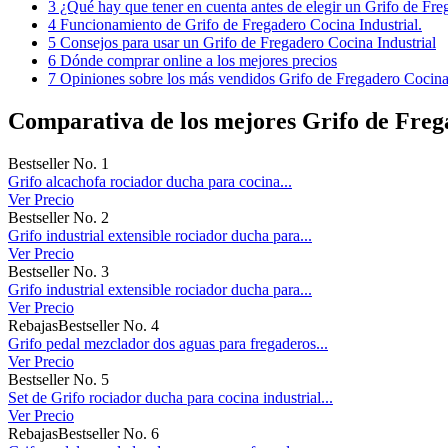
3 ¿Qué hay que tener en cuenta antes de elegir un Grifo de Fre
4 Funcionamiento de Grifo de Fregadero Cocina Industrial.
5 Consejos para usar un Grifo de Fregadero Cocina Industrial
6 Dónde comprar online a los mejores precios
7 Opiniones sobre los más vendidos Grifo de Fregadero Cocina 
Comparativa de los mejores Grifo de Freg
Bestseller No. 1
Grifo alcachofa rociador ducha para cocina...
Ver Precio
Bestseller No. 2
Grifo industrial extensible rociador ducha para...
Ver Precio
Bestseller No. 3
Grifo industrial extensible rociador ducha para...
Ver Precio
Rebajas
Bestseller No. 4
Grifo pedal mezclador dos aguas para fregaderos...
Ver Precio
Bestseller No. 5
Set de Grifo rociador ducha para cocina industrial...
Ver Precio
Rebajas
Bestseller No. 6