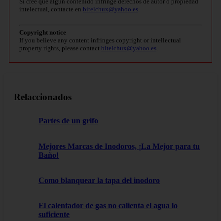
Si cree que algún contenido infringe derechos de autor o propiedad
intelectual, contacte en
bitelchux@yahoo.es
.
Copyright notice
If you believe any content infringes copyright or intellectual
property rights, please contact
bitelchux@yahoo.es
.
Relaccionados
Partes de un grifo
Mejores Marcas de Inodoros, ¡La Mejor para tu
Baño!
Como blanquear la tapa del inodoro
El calentador de gas no calienta el agua lo
suficiente