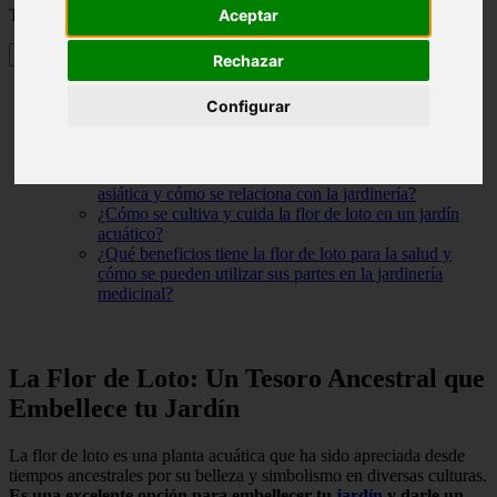
Aceptar
Tabla de contenidos
Rechazar
La Flor de Loto: Un Tesoro Ancestral que Embellece tu
Configurar
Jardín
¿Cuál es el mito detrás de la flor de loto?
¿Cuál es el significado de la flor de loto en la Biblia?
¿Cuál es el significado de la flor de loto en la cultura
asiática y cómo se relaciona con la jardinería?
¿Cómo se cultiva y cuida la flor de loto en un jardín
acuático?
¿Qué beneficios tiene la flor de loto para la salud y
cómo se pueden utilizar sus partes en la jardinería
medicinal?
La Flor de Loto: Un Tesoro Ancestral que
Embellece tu Jardín
La flor de loto es una planta acuática que ha sido apreciada desde
tiempos ancestrales por su belleza y simbolismo en diversas culturas.
Es una excelente opción para embellecer tu
jardín
y darle un