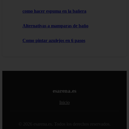
como hacer espuma en la bañera
Alternativas a mamparas de baño
Como pintar azulejos en 6 pasos
esarena.es
Inicio
© 2026 esarena.es. Todos los derechos reservados.