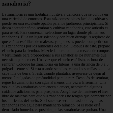
zanahoria?
La zanahoria es una hortaliza nutritiva y deliciosa que se cultiva en
una variedad de entornos. Esta raíz comestible es fácil de cultivar y
puede ser una excelente opción para los jardineros principiantes. Si
desea aprender cómo sembrar y cultivar zanahorias, este artículo es
para usted. Para comenzar, seleccione un lugar donde plantar sus
zanahorias. Elija un lugar soleado y con buen drenaje. Asegúrese de
que el área esté libre de malezas, ya que estas pueden competir con
sus zanahorias por los nutrientes del suelo. Después de esto, prepare
el suelo para la siembra. Mezcle la tierra con una mezcla de compost
y fertilizante para proporcionar a sus zanahorias los nutrientes que
necesitan para crecer. Una vez que el suelo esté listo, es hora de
sembrar. Coloque las zanahorias en hileras, a una distancia de 3 a 5
pulgadas entre sí. Si está usando semillas, cubra las semillas con una
capa fina de tierra. Si está usando plántulas, asegúrese de dejar al
menos 2 pulgadas de profundidad para la raíz. Después de sembrar,
regue las zanahorias con agua al menos una vez a la semana. Una
vez que las zanahorias comiencen a crecer, necesitarán algunos
cuidados adicionales para prosperar. Asegúrese de mantener el área
libre de malezas para que sus zanahorias no tengan que competir por
los nutrientes del suelo. Si el suelo se seca demasiado, regue las
zanahorias con agua para mantenerlo húmedo. Si el suelo está
demasiado húmedo, es posible que las zanahorias se pudran. Una