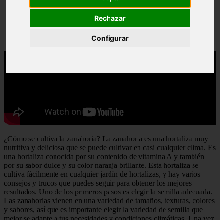
Rechazar
Configurar
¿Cómo se cultiva la zanahoria? La zanahoria es una hortaliza muy
nutritiva y deliciosa que se puede cultivar en casi cualquier clima. Es
una hortaliza conocida por su contenido de vitamina A y también
por su sabor dulce y su color naranja brillante. Esta hortaliza se
cultiva fácilmente en cualquier jardín de hortalizas, y hay varios
consejos y trucos que puedes seguir para obtener los mejores
resultados. Uno de los primeros pasos es elegir la semilla adecuada.
Las zanahorias vienen en una variedad de tamaños, texturas, colores
y sabores, así que es importante elegir la variedad de semilla que
mejor se adapte a tus necesidades y condiciones climáticas. Una vez