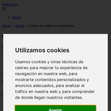
esarena.es
☰
Inicio
Inicio
>
ducha
>
Cómo se cultiva la zanahoria
Cómo se cultiva la zanahoria
📅 01/08/2025
Utilizamos cookies
Usamos cookies y otras técnicas de
rastreo para mejorar tu experiencia de
Home
navegación en nuestra web, para
»
mostrarte contenidos personalizados y
Cómo se cultiva la zanahoria
anuncios adecuados, para analizar el
tráfico en nuestra web y para comprender
de donde llegan nuestros visitantes.
Aceptar