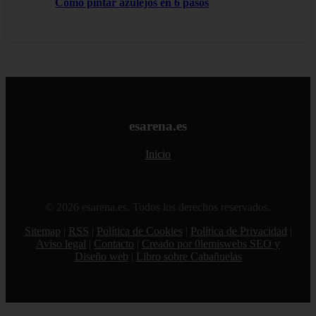
Como pintar azulejos en 6 pasos
esarena.es
Inicio
© 2026 esarena.es. Todos los derechos reservados.
Sitemap
|
RSS
|
Política de Cookies
|
Política de Privacidad
|
Aviso legal
|
Contacto
|
Creado por 0lemiswebs SEO y
Diseño web
|
Libro sobre Cabañuelas