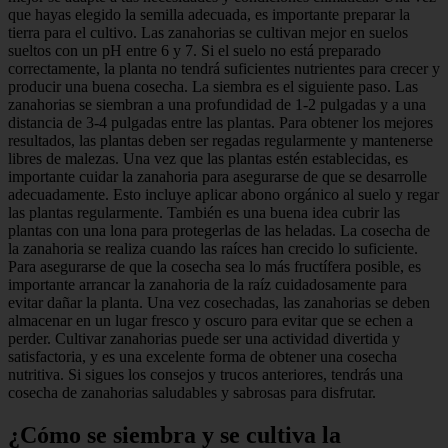
que hayas elegido la semilla adecuada, es importante preparar la
tierra para el cultivo. Las zanahorias se cultivan mejor en suelos
sueltos con un pH entre 6 y 7. Si el suelo no está preparado
correctamente, la planta no tendrá suficientes nutrientes para crecer y
producir una buena cosecha. La siembra es el siguiente paso. Las
zanahorias se siembran a una profundidad de 1-2 pulgadas y a una
distancia de 3-4 pulgadas entre las plantas. Para obtener los mejores
resultados, las plantas deben ser regadas regularmente y mantenerse
libres de malezas. Una vez que las plantas estén establecidas, es
importante cuidar la zanahoria para asegurarse de que se desarrolle
adecuadamente. Esto incluye aplicar abono orgánico al suelo y regar
las plantas regularmente. También es una buena idea cubrir las
plantas con una lona para protegerlas de las heladas. La cosecha de
la zanahoria se realiza cuando las raíces han crecido lo suficiente.
Para asegurarse de que la cosecha sea lo más fructífera posible, es
importante arrancar la zanahoria de la raíz cuidadosamente para
evitar dañar la planta. Una vez cosechadas, las zanahorias se deben
almacenar en un lugar fresco y oscuro para evitar que se echen a
perder. Cultivar zanahorias puede ser una actividad divertida y
satisfactoria, y es una excelente forma de obtener una cosecha
nutritiva. Si sigues los consejos y trucos anteriores, tendrás una
cosecha de zanahorias saludables y sabrosas para disfrutar.
¿Cómo se siembra y se cultiva la