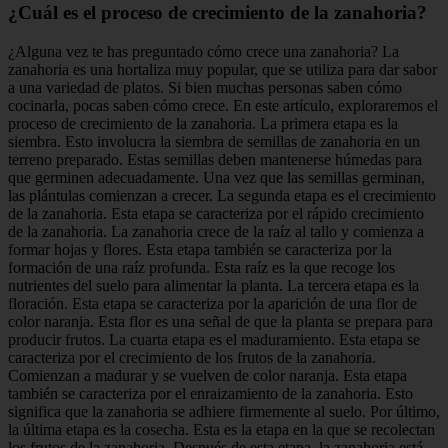
¿Cuál es el proceso de crecimiento de la zanahoria?
¿Alguna vez te has preguntado cómo crece una zanahoria? La
zanahoria es una hortaliza muy popular, que se utiliza para dar sabor
a una variedad de platos. Si bien muchas personas saben cómo
cocinarla, pocas saben cómo crece. En este artículo, exploraremos el
proceso de crecimiento de la zanahoria. La primera etapa es la
siembra. Esto involucra la siembra de semillas de zanahoria en un
terreno preparado. Estas semillas deben mantenerse húmedas para
que germinen adecuadamente. Una vez que las semillas germinan,
las plántulas comienzan a crecer. La segunda etapa es el crecimiento
de la zanahoria. Esta etapa se caracteriza por el rápido crecimiento
de la zanahoria. La zanahoria crece de la raíz al tallo y comienza a
formar hojas y flores. Esta etapa también se caracteriza por la
formación de una raíz profunda. Esta raíz es la que recoge los
nutrientes del suelo para alimentar la planta. La tercera etapa es la
floración. Esta etapa se caracteriza por la aparición de una flor de
color naranja. Esta flor es una señal de que la planta se prepara para
producir frutos. La cuarta etapa es el maduramiento. Esta etapa se
caracteriza por el crecimiento de los frutos de la zanahoria.
Comienzan a madurar y se vuelven de color naranja. Esta etapa
también se caracteriza por el enraizamiento de la zanahoria. Esto
significa que la zanahoria se adhiere firmemente al suelo. Por último,
la última etapa es la cosecha. Esta es la etapa en la que se recolectan
los frutos de la zanahoria. Después de esta etapa, la zanahoria está