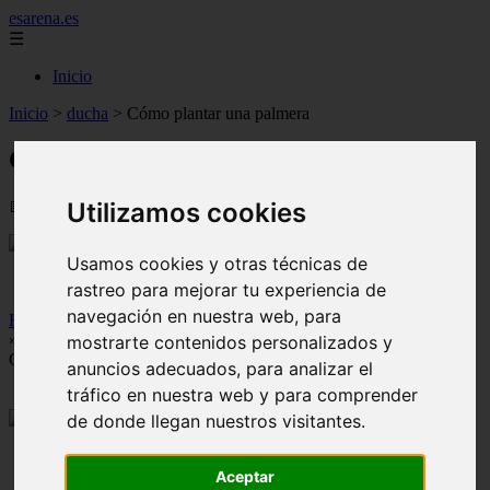
esarena.es
☰
Inicio
Inicio
>
ducha
>
Cómo plantar una palmera
Cómo plantar una palmera
📅 01/08/2025
Utilizamos cookies
Usamos cookies y otras técnicas de
rastreo para mejorar tu experiencia de
navegación en nuestra web, para
Home
»
mostrarte contenidos personalizados y
Cómo plantar una palmera
anuncios adecuados, para analizar el
tráfico en nuestra web y para comprender
de donde llegan nuestros visitantes.
Aceptar