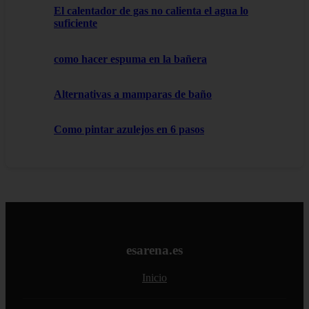
El calentador de gas no calienta el agua lo
suficiente
como hacer espuma en la bañera
Alternativas a mamparas de baño
Como pintar azulejos en 6 pasos
esarena.es
Inicio