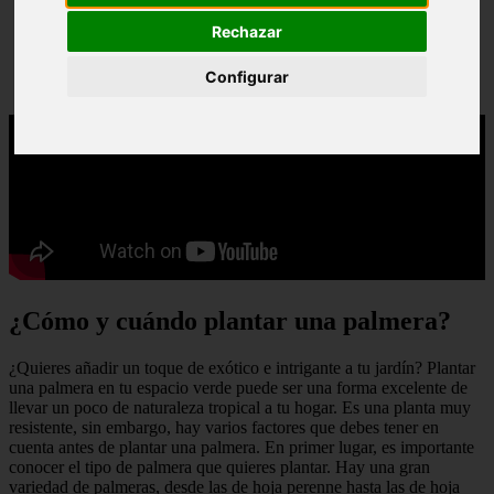
Rechazar
Configurar
¿Cómo y cuándo plantar una palmera?
¿Quieres añadir un toque de exótico e intrigante a tu jardín? Plantar
una palmera en tu espacio verde puede ser una forma excelente de
llevar un poco de naturaleza tropical a tu hogar. Es una planta muy
resistente, sin embargo, hay varios factores que debes tener en
cuenta antes de plantar una palmera. En primer lugar, es importante
conocer el tipo de palmera que quieres plantar. Hay una gran
variedad de palmeras, desde las de hoja perenne hasta las de hoja