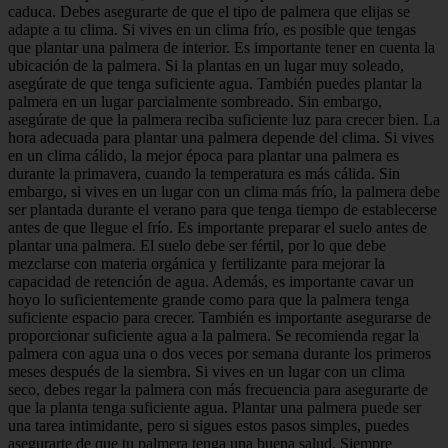
caduca. Debes asegurarte de que el tipo de palmera que elijas se
adapte a tu clima. Si vives en un clima frío, es posible que tengas
que plantar una palmera de interior. Es importante tener en cuenta la
ubicación de la palmera. Si la plantas en un lugar muy soleado,
asegúrate de que tenga suficiente agua. También puedes plantar la
palmera en un lugar parcialmente sombreado. Sin embargo,
asegúrate de que la palmera reciba suficiente luz para crecer bien. La
hora adecuada para plantar una palmera depende del clima. Si vives
en un clima cálido, la mejor época para plantar una palmera es
durante la primavera, cuando la temperatura es más cálida. Sin
embargo, si vives en un lugar con un clima más frío, la palmera debe
ser plantada durante el verano para que tenga tiempo de establecerse
antes de que llegue el frío. Es importante preparar el suelo antes de
plantar una palmera. El suelo debe ser fértil, por lo que debe
mezclarse con materia orgánica y fertilizante para mejorar la
capacidad de retención de agua. Además, es importante cavar un
hoyo lo suficientemente grande como para que la palmera tenga
suficiente espacio para crecer. También es importante asegurarse de
proporcionar suficiente agua a la palmera. Se recomienda regar la
palmera con agua una o dos veces por semana durante los primeros
meses después de la siembra. Si vives en un lugar con un clima
seco, debes regar la palmera con más frecuencia para asegurarte de
que la planta tenga suficiente agua. Plantar una palmera puede ser
una tarea intimidante, pero si sigues estos pasos simples, puedes
asegurarte de que tu palmera tenga una buena salud. Siempre