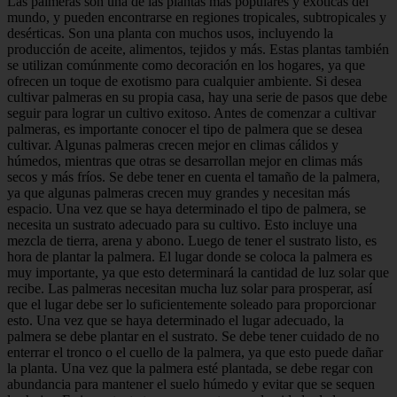
Las palmeras son una de las plantas más populares y exóticas del
mundo, y pueden encontrarse en regiones tropicales, subtropicales y
desérticas. Son una planta con muchos usos, incluyendo la
producción de aceite, alimentos, tejidos y más. Estas plantas también
se utilizan comúnmente como decoración en los hogares, ya que
ofrecen un toque de exotismo para cualquier ambiente. Si desea
cultivar palmeras en su propia casa, hay una serie de pasos que debe
seguir para lograr un cultivo exitoso. Antes de comenzar a cultivar
palmeras, es importante conocer el tipo de palmera que se desea
cultivar. Algunas palmeras crecen mejor en climas cálidos y
húmedos, mientras que otras se desarrollan mejor en climas más
secos y más fríos. Se debe tener en cuenta el tamaño de la palmera,
ya que algunas palmeras crecen muy grandes y necesitan más
espacio. Una vez que se haya determinado el tipo de palmera, se
necesita un sustrato adecuado para su cultivo. Esto incluye una
mezcla de tierra, arena y abono. Luego de tener el sustrato listo, es
hora de plantar la palmera. El lugar donde se coloca la palmera es
muy importante, ya que esto determinará la cantidad de luz solar que
recibe. Las palmeras necesitan mucha luz solar para prosperar, así
que el lugar debe ser lo suficientemente soleado para proporcionar
esto. Una vez que se haya determinado el lugar adecuado, la
palmera se debe plantar en el sustrato. Se debe tener cuidado de no
enterrar el tronco o el cuello de la palmera, ya que esto puede dañar
la planta. Una vez que la palmera esté plantada, se debe regar con
abundancia para mantener el suelo húmedo y evitar que se sequen