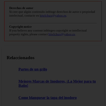
Derechos de autor
Si cree que algún contenido infringe derechos de autor o propiedad
intelectual, contacte en
bitelchux@yahoo.es
.
Copyright notice
If you believe any content infringes copyright or intellectual
property rights, please contact
bitelchux@yahoo.es
.
Relaccionados
Partes de un grifo
Mejores Marcas de Inodoros, ¡La Mejor para tu
Baño!
Como blanquear la tapa del inodoro