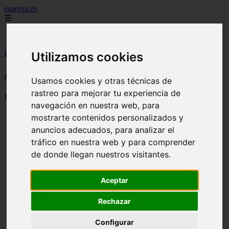
esarena.es
☰
Inicio
Inicio
>
ducha
>
Arenas decorativas
Utilizamos cookies
Arenas decorativas
Usamos cookies y otras técnicas de
rastreo para mejorar tu experiencia de
📅 31/08/2025
navegación en nuestra web, para
Vista rápida
mostrarte contenidos personalizados y
anuncios adecuados, para analizar el
Arena blanca zen
tráfico en nuestra web y para comprender
de donde llegan nuestros visitantes.
Vista rápida
Arena de albero
Aceptar
Vista rápida
Rechazar
Arena roja
Configurar