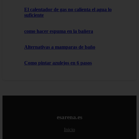
El calentador de gas no calienta el agua lo
suficiente
como hacer espuma en la bañera
Alternativas a mamparas de baño
Como pintar azulejos en 6 pasos
esarena.es
Inicio