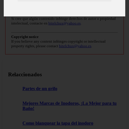
Derechos de autor
Si cree que algún contenido infringe derechos de autor o propiedad
intelectual, contacte en
bitelchux@yahoo.es
.
Copyright notice
If you believe any content infringes copyright or intellectual
property rights, please contact
bitelchux@yahoo.es
.
Relaccionados
Partes de un grifo
Mejores Marcas de Inodoros, ¡La Mejor para tu
Baño!
Como blanquear la tapa del inodoro