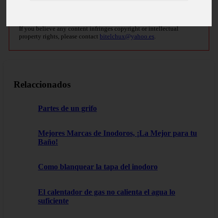
Copyright notice
If you believe any content infringes copyright or intellectual
property rights, please contact
bitelchux@yahoo.es
.
Relaccionados
Partes de un grifo
Mejores Marcas de Inodoros, ¡La Mejor para tu
Baño!
Como blanquear la tapa del inodoro
El calentador de gas no calienta el agua lo
suficiente