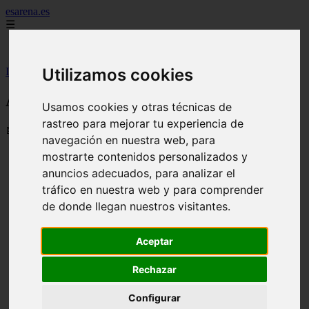
esarena.es
☰
Inicio
Utilizamos cookies
Inicio
>
ducha
>
Aislamientos
Aislamientos
Usamos cookies y otras técnicas de
rastreo para mejorar tu experiencia de
📅 31/08/2025
navegación en nuestra web, para
Vista rápida
mostrarte contenidos personalizados y
anuncios adecuados, para analizar el
Plancha poliestireno expandido
tráfico en nuestra web y para comprender
de donde llegan nuestros visitantes.
Vista rápida
Paquete lana de roca
Aceptar
Rechazar
Derechos de autor
Si cree que algún contenido infringe derechos de autor o propiedad
Configurar
intelectual, contacte en
bitelchux@yahoo.es
.