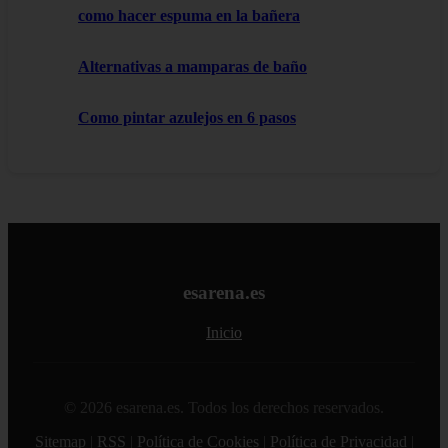
como hacer espuma en la bañera
Alternativas a mamparas de baño
Como pintar azulejos en 6 pasos
esarena.es
Inicio
© 2026 esarena.es. Todos los derechos reservados.
Sitemap
|
RSS
|
Política de Cookies
|
Política de Privacidad
|