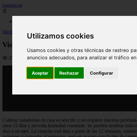
esarena.es
☰
Inicio
Inicio
>
yt-plantas
>
Video Huerta en casa: cómo sembrar zanahorias e
Utilizamos cookies
Video Huerta en casa: cómo sembrar zanah
Usamos cookies y otras técnicas de rastreo pa
anuncios adecuados, para analizar el tráfico e
📅 25/03/2026
Aceptar
Rechazar
Configurar
Cultivar zanahorias en casa es sencillo y no requiere macetas profunda
unos 15 días y necesita humedad constante. Se pueden sembrar todo el
días o un mes. La cosecha está lista a partir de las 12 semanas, cuando
pulgones y caracoles al principio, pero en maceta son fáciles de contro