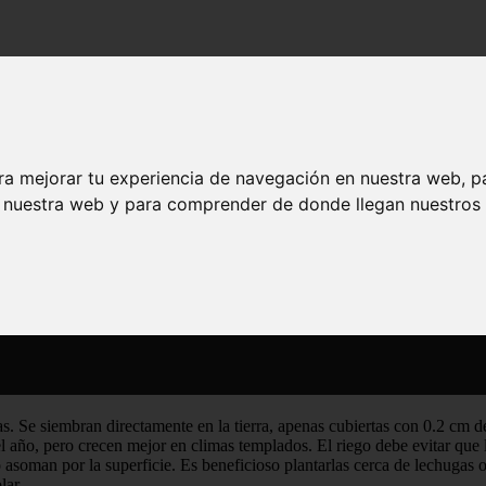
n macetas para tener rápido tu propia producción
orias en macetas para tener rápido tu pro
ra mejorar tu experiencia de navegación en nuestra web, p
n nuestra web y para comprender de donde llegan nuestros v
s. Se siembran directamente en la tierra, apenas cubiertas con 0.2 cm d
 año, pero crecen mejor en climas templados. El riego debe evitar que l
 asoman por la superficie. Es beneficioso plantarlas cerca de lechugas o
lar.