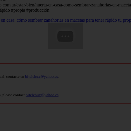
negro.com.ar/estar-bien/huerta-en-casa-como-sembrar-zanahorias-en-mace
rápido #propia #producción
en casa: cómo sembrar zanahorias en macetas para tener rápido tu pro
ual, contacte en
bitelchux@yahoo.es
.
s, please contact
bitelchux@yahoo.es
.