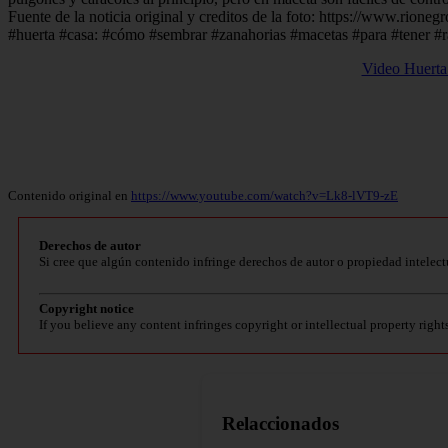
Fuente de la noticia original y creditos de la foto: https://www.rio
#huerta #casa: #cómo #sembrar #zanahorias #macetas #para #tener #
Video Huerta 
Contenido original en
https://www.youtube.com/watch?v=Lk8-lVT9-zE
Derechos de autor
Si cree que algún contenido infringe derechos de autor o propiedad intelect
Copyright notice
If you believe any content infringes copyright or intellectual property right
Relaccionados