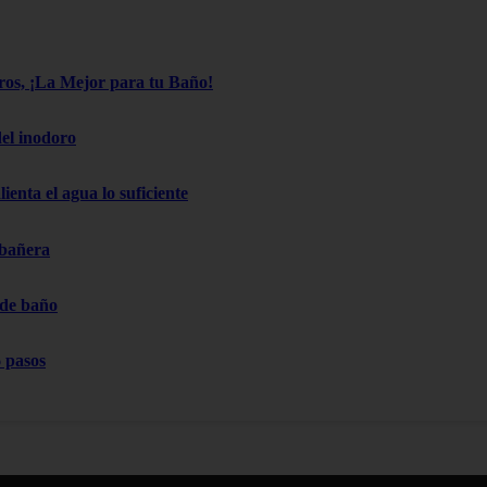
os, ¡La Mejor para tu Baño!
el inodoro
ienta el agua lo suficiente
 bañera
 de baño
 pasos