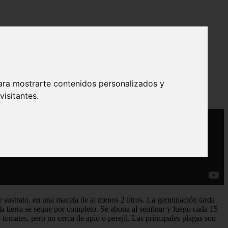
pia producción
ara mostrarte contenidos personalizados y
isitantes.
e sustrato, en una maceta de al menos 2 litros. La germinación tarda
a tierra se seque por completo. Se abona al sembrar y luego cada 15
 tomates, pero no cerca de apio o perejil. Las principales plagas son