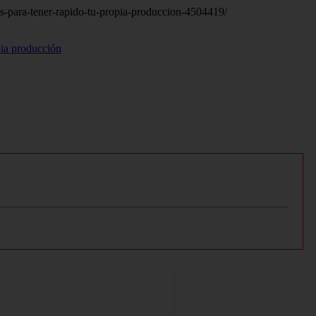
tas-para-tener-rapido-tu-propia-produccion-4504419/
pia producción