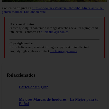
Contenido original en
https://www.lne.es/corvera/2026/06/01/trece-anos-the-
garden-molleda-130858458.html
Derechos de autor
Si cree que algún contenido infringe derechos de autor o propiedad
intelectual, contacte en
bitelchux@yahoo.es
.
Copyright notice
If you believe any content infringes copyright or intellectual
property rights, please contact
bitelchux@yahoo.es
.
Relaccionados
Partes de un grifo
Mejores Marcas de Inodoros, ¡La Mejor para tu
Baño!