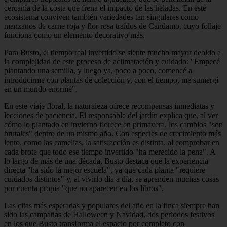
cercanía de la costa que frena el impacto de las heladas. En este
ecosistema conviven también variedades tan singulares como
manzanos de carne roja y flor rosa traídos de Candamo, cuyo follaje
funciona como un elemento decorativo más.
Para Busto, el tiempo real invertido se siente mucho mayor debido a
la complejidad de este proceso de aclimatación y cuidado: "Empecé
plantando una semilla, y luego ya, poco a poco, comencé a
introducirme con plantas de colección y, con el tiempo, me sumergí
en un mundo enorme".
En este viaje floral, la naturaleza ofrece recompensas inmediatas y
lecciones de paciencia. El responsable del jardín explica que, al ver
cómo lo plantado en invierno florece en primavera, los cambios "son
brutales" dentro de un mismo año. Con especies de crecimiento más
lento, como las camelias, la satisfacción es distinta, al comprobar en
cada brote que todo ese tiempo invertido "ha merecido la pena". A
lo largo de más de una década, Busto destaca que la experiencia
directa "ha sido la mejor escuela", ya que cada planta "requiere
cuidados distintos" y, al vivirlo día a día, se aprenden muchas cosas
por cuenta propia "que no aparecen en los libros".
Las citas más esperadas y populares del año en la finca siempre han
sido las campañas de Halloween y Navidad, dos periodos festivos
en los que Busto transforma el espacio por completo con