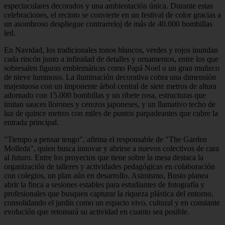
espectaculares decorados y una ambientación única. Durante estas
celebraciones, el recinto se convierte en un festival de color gracias a
un asombroso despliegue contrarreloj de más de 40.000 bombillas
led.
En Navidad, los tradicionales tonos blancos, verdes y rojos inundan
cada rincón junto a infinidad de detalles y ornamentos, entre los que
sobresalen figuras emblemáticas como Papá Noel o un gran muñeco
de nieve luminoso. La iluminación decorativa cobra una dimensión
majestuosa con un imponente árbol central de siete metros de altura
adornado con 15.000 bombillas y un ribete rosa, estructuras que
imitan sauces llorones y cerezos japoneses, y un llamativo techo de
luz de quince metros con miles de puntos parpadeantes que cubre la
entrada principal.
"Tiempo a pensar tengo", afirma el responsable de "The Garden
Molleda", quien busca innovar y abrirse a nuevos colectivos de cara
al futuro. Entre los proyectos que tiene sobre la mesa destaca la
organización de talleres y actividades pedagógicas en colaboración
con colegios, un plan aún en desarrollo. Asimismo, Busto planea
abrir la finca a sesiones estables para estudiantes de fotografía y
profesionales que busquen capturar la riqueza plástica del entorno,
consolidando el jardín como un espacio vivo, cultural y en constante
evolución que retomará su actividad en cuanto sea posible.