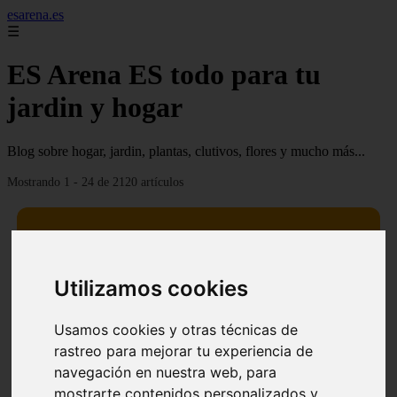
esarena.es
☰
ES Arena ES todo para tu
jardin y hogar
Blog sobre hogar, jardin, plantas, clutivos, flores y mucho más...
Mostrando 1 - 24 de 2120 artículos
Utilizamos cookies
13 mejores árboles resistentes al fuego para un paisaje
❮
❯
defendible
Usamos cookies y otras técnicas de
rastreo para mejorar tu experiencia de
navegación en nuestra web, para
mostrarte contenidos personalizados y