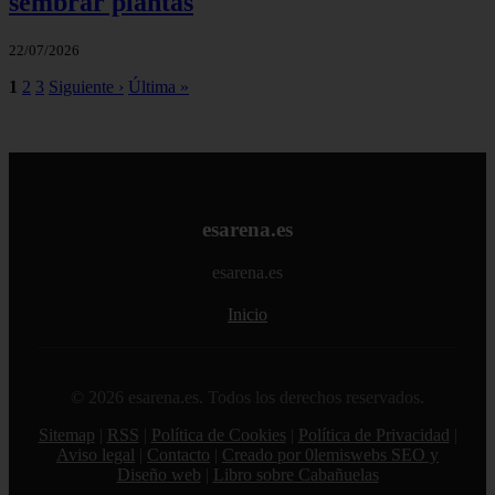
sembrar plantas
22/07/2026
1
2
3
Siguiente ›
Última »
esarena.es
esarena.es
Inicio
© 2026 esarena.es. Todos los derechos reservados.
Sitemap
|
RSS
|
Política de Cookies
|
Política de Privacidad
|
Aviso legal
|
Contacto
|
Creado por 0lemiswebs SEO y
Diseño web
|
Libro sobre Cabañuelas