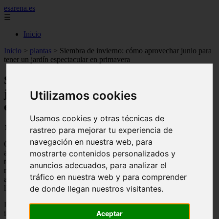
esarena.es
☰
Inicio
Inicio
>
plantas
>
Siembra de invierno: cómo aprovechar junio para
tener un jardín espectacular en primavera
Siembra de invierno: cómo aprovechar
junio para tener un jardín espectacular
Utilizamos cookies
en primavera
Usamos cookies y otras técnicas de
📅 08/06/2026
rastreo para mejorar tu experiencia de
navegación en nuestra web, para
Cuando el calendario marca junio y el frío se instala, muchos
aficionados a la jardinería guardan las herramientas pensando que la
mostrarte contenidos personalizados y
temporada ha terminado. Nada más lejos de la realidad. Este mes
anuncios adecuados, para analizar el
representa una ventana de oportunidad única para quienes desean
tráfico en nuestra web y para comprender
adelantarse a la naturaleza y obtener resultados visibles cuando
lleguen los días más largos.
de donde llegan nuestros visitantes.
Lejos de ser una pausa obligada, el invierno ofrece condiciones
ideales para que ciertas semillas inicien su ciclo de vida con calma
Aceptar