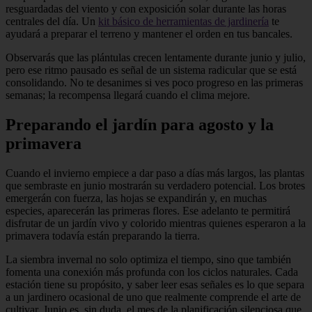
resguardadas del viento y con exposición solar durante las horas
centrales del día. Un
kit básico de herramientas de jardinería
te
ayudará a preparar el terreno y mantener el orden en tus bancales.
Observarás que las plántulas crecen lentamente durante junio y julio,
pero ese ritmo pausado es señal de un sistema radicular que se está
consolidando. No te desanimes si ves poco progreso en las primeras
semanas; la recompensa llegará cuando el clima mejore.
Preparando el jardín para agosto y la
primavera
Cuando el invierno empiece a dar paso a días más largos, las plantas
que sembraste en junio mostrarán su verdadero potencial. Los brotes
emergerán con fuerza, las hojas se expandirán y, en muchas
especies, aparecerán las primeras flores. Ese adelanto te permitirá
disfrutar de un jardín vivo y colorido mientras quienes esperaron a la
primavera todavía están preparando la tierra.
La siembra invernal no solo optimiza el tiempo, sino que también
fomenta una conexión más profunda con los ciclos naturales. Cada
estación tiene su propósito, y saber leer esas señales es lo que separa
a un jardinero ocasional de uno que realmente comprende el arte de
cultivar. Junio es, sin duda, el mes de la planificación silenciosa que