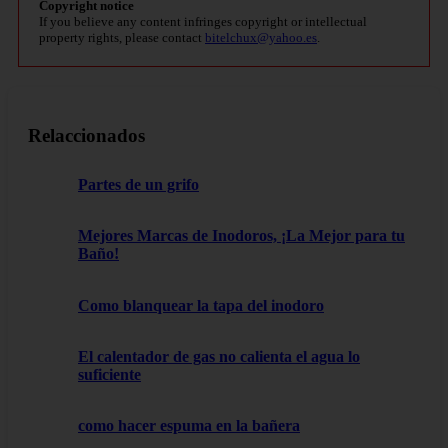
Copyright notice
If you believe any content infringes copyright or intellectual
property rights, please contact
bitelchux@yahoo.es
.
Relaccionados
Partes de un grifo
Mejores Marcas de Inodoros, ¡La Mejor para tu
Baño!
Como blanquear la tapa del inodoro
El calentador de gas no calienta el agua lo
suficiente
como hacer espuma en la bañera