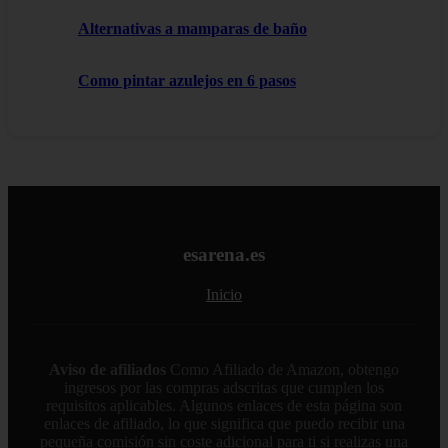
Alternativas a mamparas de baño
Como pintar azulejos en 6 pasos
esarena.es
Inicio
Aviso de afiliados
Como Afiliado de Amazon, obtengo
ingresos por las compras adscritas que cumplen los
requisitos aplicables. Algunos enlaces de esta página son
enlaces de afiliado, lo que significa que puedo recibir una
pequeña comisión sin coste adicional para ti si realizas una