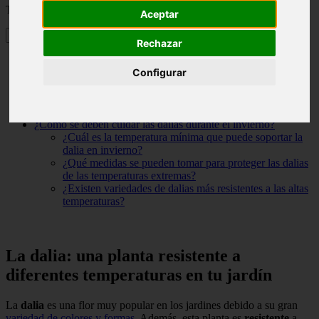
Tabla de contenidos
Aceptar
Rechazar
La dalia: una planta resistente a diferentes temperaturas en tu
Configurar
jardín
¿Cuánta agua requieren las dalias para su riego?
¿En qué época se siembran las dalias en España?
¿Cuál es el cuidado adecuado para las dalias en macetas?
¿Cómo se deben cuidar las dalias durante el invierno?
¿Cuál es la temperatura mínima que puede soportar la
dalia en invierno?
¿Qué medidas se pueden tomar para proteger las dalias
de las temperaturas extremas?
¿Existen variedades de dalias más resistentes a las altas
temperaturas?
La dalia: una planta resistente a
diferentes temperaturas en tu jardín
La
dalia
es una flor muy popular en los jardines debido a su gran
variedad de colores y formas
. Además, esta planta es
resistente
a