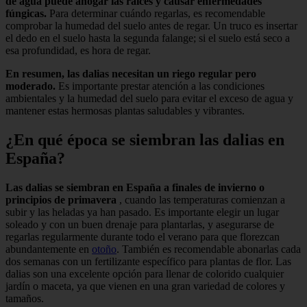
de agua puede ahogar las raíces y causar enfermedades
fúngicas.
Para determinar cuándo regarlas, es recomendable
comprobar la humedad del suelo antes de regar. Un truco es insertar
el dedo en el suelo hasta la segunda falange; si el suelo está seco a
esa profundidad, es hora de regar.
En resumen, las dalias necesitan un riego regular pero
moderado.
Es importante prestar atención a las condiciones
ambientales y la humedad del suelo para evitar el exceso de agua y
mantener estas hermosas plantas saludables y vibrantes.
¿En qué época se siembran las dalias en
España?
Las dalias se siembran en España a finales de invierno o
principios de primavera
, cuando las temperaturas comienzan a
subir y las heladas ya han pasado. Es importante elegir un lugar
soleado y con un buen drenaje para plantarlas, y asegurarse de
regarlas regularmente durante todo el verano para que florezcan
abundantemente en
otoño
. También es recomendable abonarlas cada
dos semanas con un fertilizante específico para plantas de flor. Las
dalias son una excelente opción para llenar de colorido cualquier
jardín o maceta, ya que vienen en una gran variedad de colores y
tamaños.