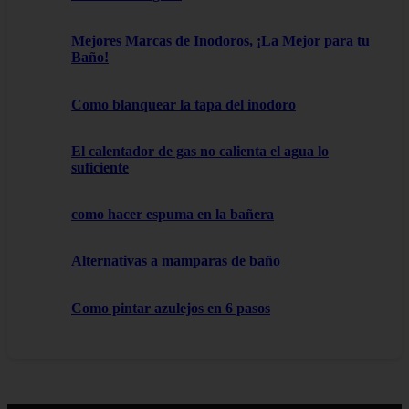
Mejores Marcas de Inodoros, ¡La Mejor para tu
Baño!
Como blanquear la tapa del inodoro
El calentador de gas no calienta el agua lo
suficiente
como hacer espuma en la bañera
Alternativas a mamparas de baño
Como pintar azulejos en 6 pasos