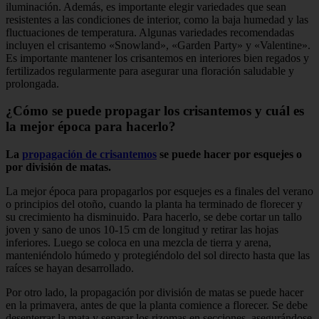
iluminación. Además, es importante elegir variedades que sean
resistentes a las condiciones de interior, como la baja humedad y las
fluctuaciones de temperatura. Algunas variedades recomendadas
incluyen el crisantemo «Snowland», «Garden Party» y «Valentine».
Es importante mantener los crisantemos en interiores bien regados y
fertilizados regularmente para asegurar una floración saludable y
prolongada.
¿Cómo se puede propagar los crisantemos y cuál es
la mejor época para hacerlo?
La
propagación de crisantemos
se puede hacer por esquejes o
por división de matas.
La mejor época para propagarlos por esquejes es a finales del verano
o principios del otoño, cuando la planta ha terminado de florecer y
su crecimiento ha disminuido. Para hacerlo, se debe cortar un tallo
joven y sano de unos 10-15 cm de longitud y retirar las hojas
inferiores. Luego se coloca en una mezcla de tierra y arena,
manteniéndolo húmedo y protegiéndolo del sol directo hasta que las
raíces se hayan desarrollado.
Por otro lado, la propagación por división de matas se puede hacer
en la primavera, antes de que la planta comience a florecer. Se debe
desenterrar la mata y separar los rizomas en secciones, asegurándose