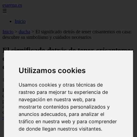
esarena.es
☰
Inicio
Inicio
>
ducha
>
El significado detrás de tener crisantemos en casa:
descubre su simbolismo y cuidados necesarios
El significado detrás de tener crisantemos
en casa: descubre su simbolismo y
cuidados necesarios
Utilizamos cookies
📅 06/09/2025
Usamos cookies y otras técnicas de
Los
crisantemos
son una de las flores más populares en el mundo
rastreo para mejorar tu experiencia de
de la
jardinería
. Además de ser extremadamente hermosas, estas
navegación en nuestra web, para
plantas tienen un
significado especial
para muchas culturas. En este
mostrarte contenidos personalizados y
artículo, descubrirás qué significa tener
crisantemos en casa
y
cómo cuidarlos adecuadamente para disfrutar de su belleza y
anuncios adecuados, para analizar el
significado
por más tiempo. ¡No te lo pierdas!
tráfico en nuestra web y para comprender
de donde llegan nuestros visitantes.