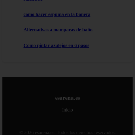
como hacer espuma en la bañera
Alternativas a mamparas de baño
Como pintar azulejos en 6 pasos
esarena.es
Inicio
© 2026 esarena.es. Todos los derechos reservados.