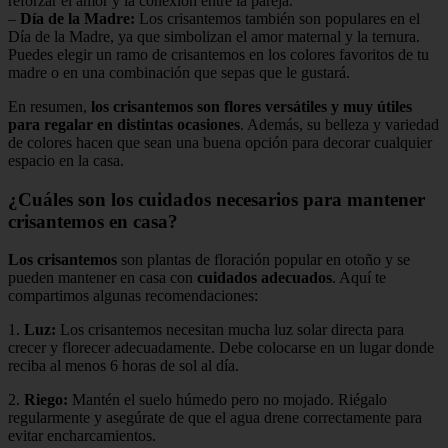
reforzar el amor y la conexión entre la pareja.
–
Día de la Madre:
Los crisantemos también son populares en el
Día de la Madre, ya que simbolizan el amor maternal y la ternura.
Puedes elegir un ramo de crisantemos en los colores favoritos de tu
madre o en una combinación que sepas que le gustará.
En resumen,
los crisantemos son flores versátiles y muy útiles
para regalar en distintas ocasiones
. Además, su belleza y variedad
de colores hacen que sean una buena opción para decorar cualquier
espacio en la casa.
¿Cuáles son los cuidados necesarios para mantener
crisantemos en casa?
Los crisantemos
son plantas de floración popular en otoño y se
pueden mantener en casa con
cuidados adecuados
. Aquí te
compartimos algunas recomendaciones:
1.
Luz:
Los crisantemos necesitan mucha luz solar directa para
crecer y florecer adecuadamente. Debe colocarse en un lugar donde
reciba al menos 6 horas de sol al día.
2.
Riego:
Mantén el suelo húmedo pero no mojado. Riégalo
regularmente y asegúrate de que el agua drene correctamente para
evitar encharcamientos.