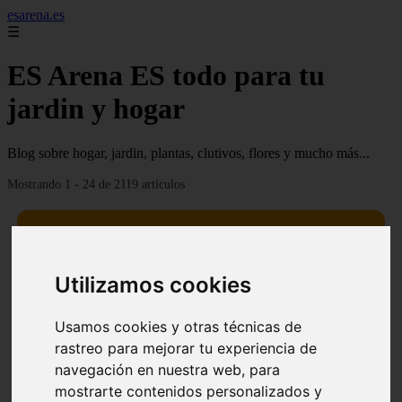
esarena.es
☰
ES Arena ES todo para tu
jardin y hogar
Blog sobre hogar, jardin, plantas, clutivos, flores y mucho más...
Mostrando 1 - 24 de 2119 artículos
Utilizamos cookies
13 mejores árboles resistentes al fuego para un paisaje
❮
❯
Usamos cookies y otras técnicas de
defendible
rastreo para mejorar tu experiencia de
navegación en nuestra web, para
mostrarte contenidos personalizados y