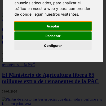
anuncios adecuados, para analizar el
tráfico en nuestra web y para comprender
de donde llegan nuestros visitantes.
Aceptar
Cien toneladas de abono local: la
estrategia de Madrid frente a la crisis de
Rechazar
Ormuz
Configurar
04/08/2026
El Ministerio de Agricultura libera 85
millones extra de remanentes de la PAC
04/08/2026