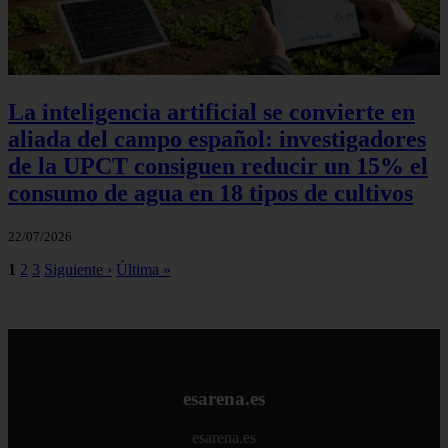
La inteligencia artificial se convierte en
aliada del campo español: investigadores
de la UPCT consiguen reducir un 15% el
consumo de agua en 18 tipos de cultivos
22/07/2026
1
2
3
Siguiente ›
Última »
esarena.es
esarena.es