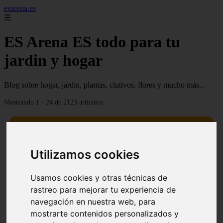
esarena.es
☰
ES Arena ES todo para tu
jardin y hogar
Blog sobre hogar, jardin, plantas, clutivos, flores y mucho más...
Mostrando 1 - 24 de 2123 artículos
Utilizamos cookies
13 mejores árboles resistentes al fuego para un paisaje
Usamos cookies y otras técnicas de
❮
❯
defendible
rastreo para mejorar tu experiencia de
navegación en nuestra web, para
mostrarte contenidos personalizados y