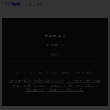
1
2
3
Siguiente ›
Última »
esarena.es
esarena.es
Inicio
© 2026 esarena.es. Todos los derechos reservados.
Sitemap
|
RSS
|
Política de Cookies
|
Política de Privacidad
|
Aviso legal
|
Contacto
|
Creado por 0lemiswebs SEO y
Diseño web
|
Libro sobre Cabañuelas