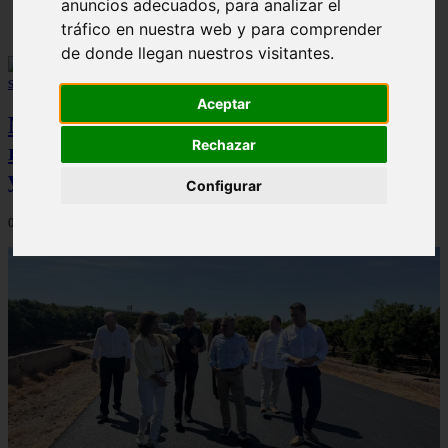
anuncios adecuados, para analizar el
tráfico en nuestra web y para comprender
de donde llegan nuestros visitantes.
Aceptar
Mica Viciconte y Fabián Cubero
Rechazar
rediseñan su jardín: descanso, seguridad
y estilo en cada rincón
Configurar
09/08/2026