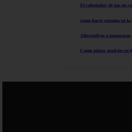
El calentador de gas no cal
como hacer espuma en la
Alternativas a mamparas
Como pintar azulejos en 6