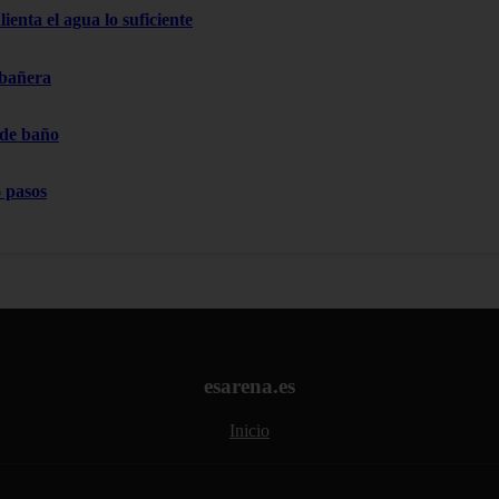
ienta el agua lo suficiente
 bañera
 de baño
 pasos
esarena.es
Inicio