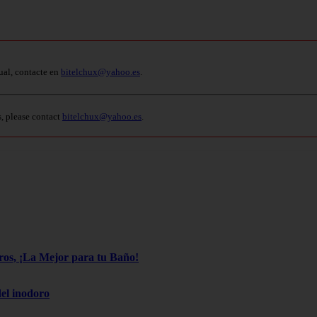
ual, contacte en
bitelchux@yahoo.es
.
s, please contact
bitelchux@yahoo.es
.
os, ¡La Mejor para tu Baño!
el inodoro