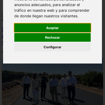
anuncios adecuados, para analizar el
tráfico en nuestra web y para comprender
de donde llegan nuestros visitantes.
Aceptar
Mica Viciconte y Fabián Cubero
rediseñan su jardín: descanso, seguridad
Rechazar
y estilo en cada rincón
Configurar
09/08/2026