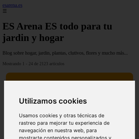
esarena.es
☰
ES Arena ES todo para tu
jardin y hogar
Blog sobre hogar, jardin, plantas, clutivos, flores y mucho más...
Mostrando 1 - 24 de 2123 artículos
Utilizamos cookies
13 mejores árboles resistentes al fuego para un paisaje
❮
❯
defendible
Usamos cookies y otras técnicas de
rastreo para mejorar tu experiencia de
navegación en nuestra web, para
mostrarte contenidos personalizados y