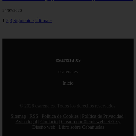
24/07/2026
1
2
3
Siguiente ›
Última »
esarena.es
esarena.es
Inicio
© 2026 esarena.es. Todos los derechos reservados.
Sitemap
|
RSS
|
Política de Cookies
|
Política de Privacidad
|
Aviso legal
|
Contacto
|
Creado por 0lemiswebs SEO y
Diseño web
|
Libro sobre Cabañuelas