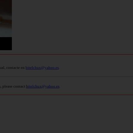
ual, contacte en
bitelchux@yahoo.es
.
s, please contact
bitelchux@yahoo.es
.