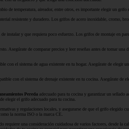
bio de temperatura, aireador, entre otros, es importante elegir un grifo 
aterial resistente y duradero. Los grifos de acero inoxidable, cromo, br
il de instalar y que requiera poco esfuerzo. Los grifos de montaje en pa
uesto. Asegúrate de comparar precios y leer reseñas antes de tomar una d
ble con el sistema de agua existente en tu hogar. Asegúrate de elegir un 
patible con el sistema de drenaje existente en tu cocina. Asegúrate de e
Saneamientos Pereda
adecuado para tu cocina y garantizar un sellado 
de elegir el grifo adecuado para tu cocina.
rmativas y regulaciones locales, y asegurarse de que el grifo elegido cu
d como la norma ISO o la marca CE.
o requiere una consideración cuidadosa de varios factores, desde la cali