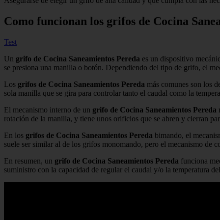
Asegurarse de elegir un grifo de alta calidad y que cumpla con las nec
Como funcionan los grifos de Cocina Sane
Test
Un
grifo de Cocina Saneamientos Pereda
es un dispositivo mecánic
se presiona una manilla o botón. Dependiendo del tipo de grifo, el 
Los
grifos de Cocina Saneamientos Pereda
más comunes son los de
sola manilla que se gira para controlar tanto el caudal como la tempera
El mecanismo interno de un
grifo de Cocina Saneamientos Pereda
m
rotación de la manilla, y tiene unos orificios que se abren y cierran p
En los
grifos de Cocina Saneamientos Pereda
bimando, el mecanismo
suele ser similar al de los grifos monomando, pero el mecanismo de con
En resumen, un
grifo de Cocina Saneamientos Pereda
funciona medi
suministro con la capacidad de regular el caudal y/o la temperatura de