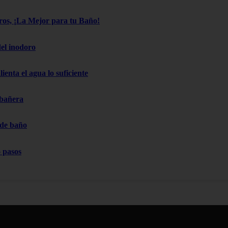
os, ¡La Mejor para tu Baño!
el inodoro
ienta el agua lo suficiente
 bañera
 de baño
 pasos