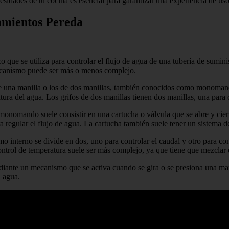
esidades de tu cocina es esencial para garantizar una experiencia de uso
amientos Pereda
o que se utiliza para controlar el flujo de agua de una tubería de sumi
mecanismo puede ser más o menos complejo.
 una manilla o los de dos manillas, también conocidos como monomand
tura del agua. Los grifos de dos manillas tienen dos manillas, una para c
onomando suele consistir en una cartucha o válvula que se abre y cierra
ara regular el flujo de agua. La cartucha también suele tener un sistema d
 interno se divide en dos, uno para controlar el caudal y otro para co
trol de temperatura suele ser más complejo, ya que tiene que mezclar el
ante un mecanismo que se activa cuando se gira o se presiona una manil
l agua.