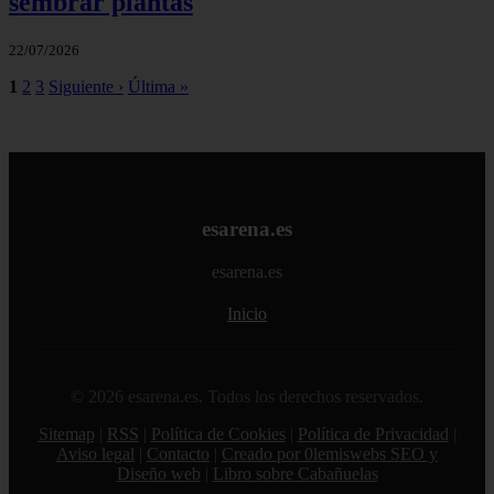
sembrar plantas
22/07/2026
1
2
3
Siguiente ›
Última »
esarena.es
esarena.es
Inicio
© 2026 esarena.es. Todos los derechos reservados.
Sitemap
|
RSS
|
Política de Cookies
|
Política de Privacidad
|
Aviso legal
|
Contacto
|
Creado por 0lemiswebs SEO y
Diseño web
|
Libro sobre Cabañuelas