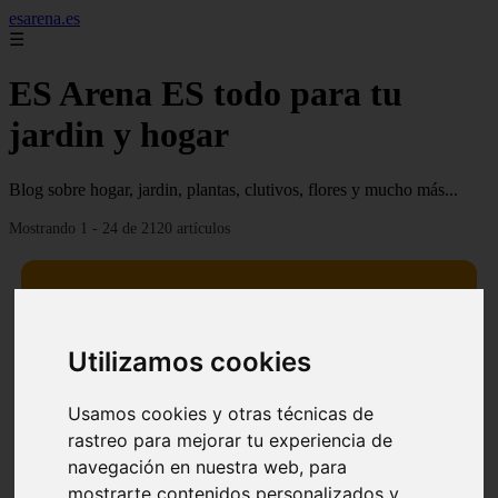
esarena.es
☰
ES Arena ES todo para tu
jardin y hogar
Blog sobre hogar, jardin, plantas, clutivos, flores y mucho más...
Mostrando 1 - 24 de 2120 artículos
Utilizamos cookies
13 mejores árboles resistentes al fuego para un paisaje
❮
❯
defendible
Usamos cookies y otras técnicas de
rastreo para mejorar tu experiencia de
navegación en nuestra web, para
mostrarte contenidos personalizados y