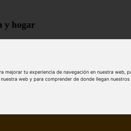
n y hogar
ra mejorar tu experiencia de navegación en nuestra web, p
n nuestra web y para comprender de donde llegan nuestros v
jores árboles resistentes al fuego para un paisaje d