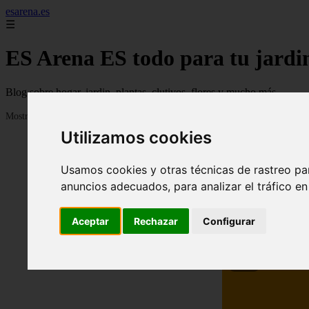
esarena.es
☰
ES Arena ES todo para tu jardi
Blog sobre hogar, jardin, plantas, clutivos, flores y mucho más...
Mostrando 1 - 24 de 2120 artículos
Utilizamos cookies
Usamos cookies y otras técnicas de rastreo pa
anuncios adecuados, para analizar el tráfico e
Aceptar
Rechazar
Configurar
❮
13 me