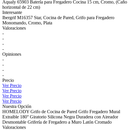
Aqualy 65903 Batería para Fregadero Cocina 15 cm, Cromo, (Caño
horizontal de 22 cm)
Interesante
Ibergrif M16357 Star, Cocina de Pared, Grifo para Fregadero
Monomando, Cromo, Plata
Valoraciones
-
-
-
-
Opiniones
-
-
-
-
Precio
Ver Precio
Ver Precio
Ver Precio
Ver Precio
Nuestra Opción
HOMELODY Grifo de Cocina de Pared Grifo Fregadero Mural
Extraible 180° Giratorio Silicona Negra Duradera con Aireador
Desmontable Grifería de Fregadero a Muro Latón Cromado
Valoraciones