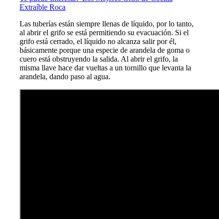
Extraíble Roca
Las tuberías están siempre llenas de líquido, por lo tanto,
al abrir el grifo se está permitiendo su evacuación. Si el
grifo está cerrado, el líquido no alcanza salir por él,
básicamente porque una especie de arandela de goma o
cuero está obstruyendo la salida. Al abrir el grifo, la
misma llave hace dar vueltas a un tornillo que levanta la
arandela, dando paso al agua.