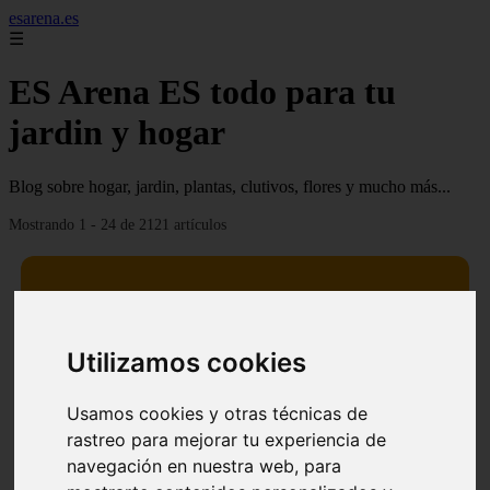
esarena.es
☰
ES Arena ES todo para tu
jardin y hogar
Blog sobre hogar, jardin, plantas, clutivos, flores y mucho más...
Mostrando 1 - 24 de 2121 artículos
Utilizamos cookies
13 mejores árboles resistentes al fuego para un paisaje
❮
❯
defendible
Usamos cookies y otras técnicas de
rastreo para mejorar tu experiencia de
navegación en nuestra web, para