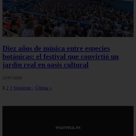
Diez años de música entre especies
botánicas: el festival que convirtió un
jardín real en oasis cultural
23/07/2026
1
2
3
Siguiente ›
Última »
esarena.es