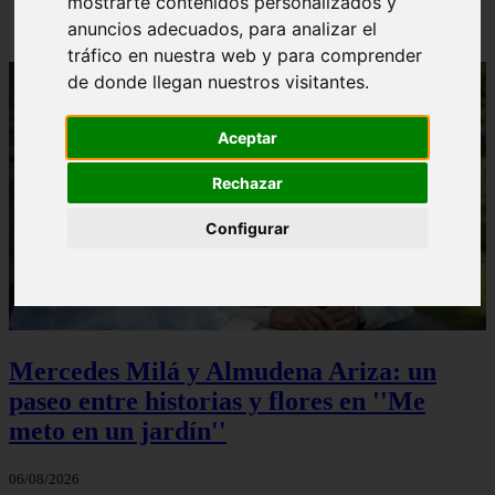
mostrarte contenidos personalizados y
anuncios adecuados, para analizar el
tráfico en nuestra web y para comprender
de donde llegan nuestros visitantes.
Aceptar
Rechazar
Configurar
Mercedes Milá y Almudena Ariza: un
paseo entre historias y flores en ''Me
meto en un jardín''
06/08/2026