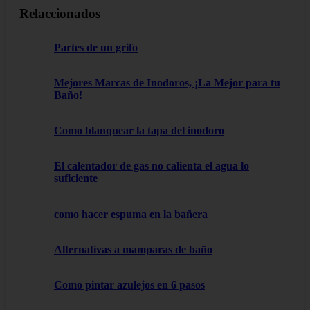
Relaccionados
Partes de un grifo
Mejores Marcas de Inodoros, ¡La Mejor para tu
Baño!
Como blanquear la tapa del inodoro
El calentador de gas no calienta el agua lo
suficiente
como hacer espuma en la bañera
Alternativas a mamparas de baño
Como pintar azulejos en 6 pasos