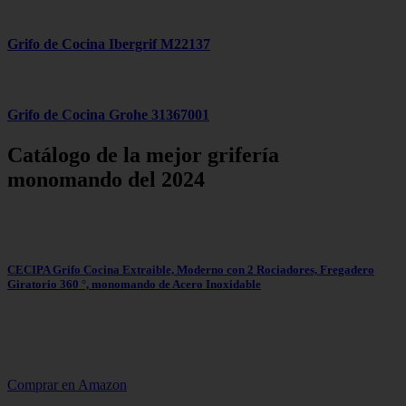
Grifo de Cocina Ibergrif M22137
Grifo de Cocina Grohe 31367001
Catálogo de la mejor grifería
monomando del 2024
CECIPA Grifo Cocina Extraible, Moderno con 2 Rociadores, Fregadero
Giratorio 360 °, monomando de Acero Inoxidable
Comprar en Amazon