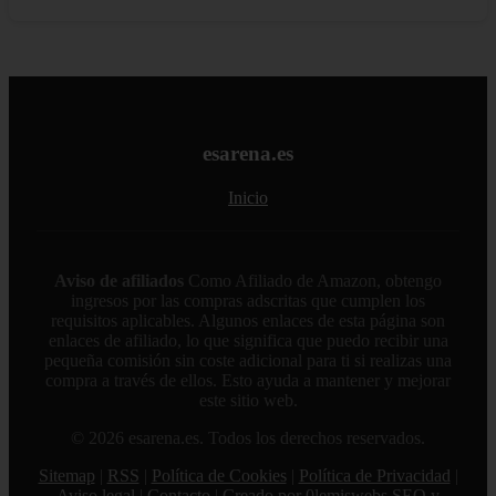
esarena.es
Inicio
Aviso de afiliados
Como Afiliado de Amazon, obtengo
ingresos por las compras adscritas que cumplen los
requisitos aplicables. Algunos enlaces de esta página son
enlaces de afiliado, lo que significa que puedo recibir una
pequeña comisión sin coste adicional para ti si realizas una
compra a través de ellos. Esto ayuda a mantener y mejorar
este sitio web.
© 2026 esarena.es. Todos los derechos reservados.
Sitemap
|
RSS
|
Política de Cookies
|
Política de Privacidad
|
Aviso legal
|
Contacto
|
Creado por 0lemiswebs SEO y