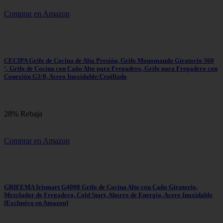
Comprar en Amazon
CECIPA Grifo de Cocina de Alta Presión, Grifo Monomando Giratorio 360
°, Grifo de Cocina con Caño Alto para Fregadero, Grifo para Fregadero con
Conexión G3/8, Acero Inoxidable/Cepillado
28% Rebaja
Comprar en Amazon
GRIFEMA Irismart G4008 Grifo de Cocina Alto con Caño Giratorio,
Mezclador de Fregadero, Cold Start, Ahorro de Energía, Acero Inoxidable
[Exclusivo en Amazon]