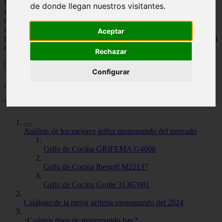
Una de las cosas buenas es que los grifos monomandos para cocina
de donde llegan nuestros visitantes.
vienen en variedad de estilos y diferentes precios, lo que te brinda
más opciones para elegir cuando desees cambiar los antiguos por
unos nuevos. En
Griferíadecocina.com
seleccionamos los mejores
Aceptar
modelos de grifos monomando y te los mostramos a continuación en
nuestro catálogo.
Rechazar
Configurar
Tabla de contenidos
Análisis de los mejores grifos monomando del mercado
Grifo de Cocina GRIFEMA G4008
Grifo de Cocina Ibergrif M22137
Grifo de Cocina Grohe 31367001
Catálogo de la mejor grifería monomando del 2024
¿Cuántos tipos de monomando hay?