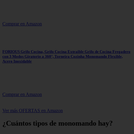
Comprar en Amazon
FORIOUS Grifo Cocina, Grifo Cocina Extraible Grifo de Cocina Fregadero
con 3 Modos Giratorio a 360°, Torneira Cozinha Monomando Flexible,
Acero Inoxidable
Comprar en Amazon
Ver más OFERTAS en Amazon
¿Cuántos tipos de monomando hay?