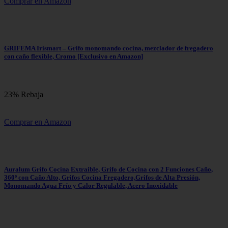
Comprar en Amazon
GRIFEMA Irismart – Grifo monomando cocina, mezclador de fregadero
con caño flexible, Cromo [Exclusivo en Amazon]
23% Rebaja
Comprar en Amazon
Auralum Grifo Cocina Extraible, Grifo de Cocina con 2 Funciones Caño,
360º con Caño Alto, Grifos Cocina Fregadero,Grifos de Alta Presión,
Monomando Agua Frío y Calor Regulable, Acero Inoxidable