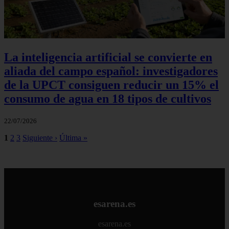
La inteligencia artificial se convierte en
aliada del campo español: investigadores
de la UPCT consiguen reducir un 15% el
consumo de agua en 18 tipos de cultivos
22/07/2026
1
2
3
Siguiente ›
Última »
esarena.es
esarena.es