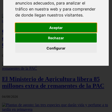
anuncios adecuados, para analizar el
tráfico en nuestra web y para comprender
de donde llegan nuestros visitantes.
Aceptar
Cien toneladas de abono local: la
estrategia de Madrid frente a la crisis de
Rechazar
Ormuz
Configurar
04/08/2026
El Ministerio de Agricultura libera 85
millones extra de remanentes de la PAC
04/08/2026