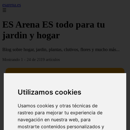
esarena.es
☰
ES Arena ES todo para tu
jardin y hogar
Blog sobre hogar, jardin, plantas, clutivos, flores y mucho más...
Mostrando 1 - 24 de 2119 artículos
Utilizamos cookies
13 mejores árboles resistentes al fuego para un paisaje
❮
❯
Usamos cookies y otras técnicas de
defendible
rastreo para mejorar tu experiencia de
navegación en nuestra web, para
mostrarte contenidos personalizados y