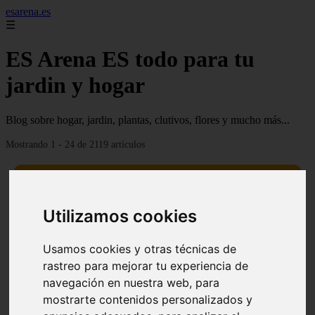
esarena.es
☰
ES Arena ES todo para tu
jardin y hogar
Blog sobre hogar, jardin, plantas, clutivos, flores y mucho más...
Mostrando 1 - 24 de 2119 artículos
Utilizamos cookies
13 mejores árboles resistentes al fuego para un paisaje
Usamos cookies y otras técnicas de
❮
❯
defendible
rastreo para mejorar tu experiencia de
navegación en nuestra web, para
mostrarte contenidos personalizados y