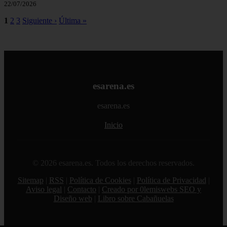
22/07/2026
1
2
3
Siguiente ›
Última »
esarena.es
esarena.es
Inicio
© 2026 esarena.es. Todos los derechos reservados.
Sitemap
|
RSS
|
Política de Cookies
|
Política de Privacidad
|
Aviso legal
|
Contacto
|
Creado por 0lemiswebs SEO y
Diseño web
|
Libro sobre Cabañuelas