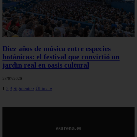
Diez años de música entre especies
botánicas: el festival que convirtió un
jardín real en oasis cultural
23/07/2026
1
2
3
Siguiente ›
Última »
esarena.es