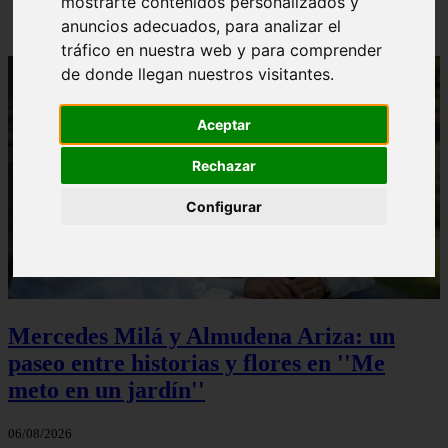
mostrarte contenidos personalizados y
anuncios adecuados, para analizar el
tráfico en nuestra web y para comprender
de donde llegan nuestros visitantes.
Aceptar
Rechazar
Configurar
Mercedes Milá y Almudena Ariza: un
paseo entre historias y flores en ''Me
meto en un jardín''
06/08/2026