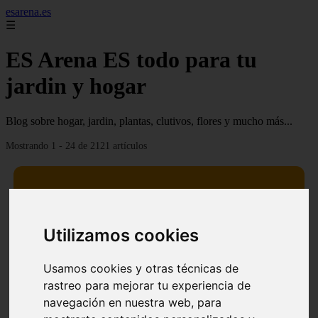
esarena.es
☰
ES Arena ES todo para tu
jardin y hogar
Blog sobre hogar, jardin, plantas, clutivos, flores y mucho más...
Mostrando 1 - 24 de 2121 artículos
Utilizamos cookies
13 mejores árboles resistentes al fuego para un paisaje
❮
❯
defendible
Usamos cookies y otras técnicas de
rastreo para mejorar tu experiencia de
navegación en nuestra web, para