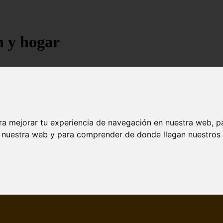
n y hogar
ra mejorar tu experiencia de navegación en nuestra web, p
n nuestra web y para comprender de donde llegan nuestros v
jores árboles resistentes al fuego para un paisaje d