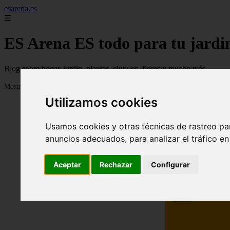
esarena.es
☰
ES Arena ES todo para tu jardi
Blog sobre hogar, jardin, plantas, clutivos, flores y mucho más...
Mostrando 1 - 24 de 2121 artículos
Utilizamos cookies
Usamos cookies y otras técnicas de rastreo pa
anuncios adecuados, para analizar el tráfico e
Aceptar
Rechazar
Configurar
❮
13 me