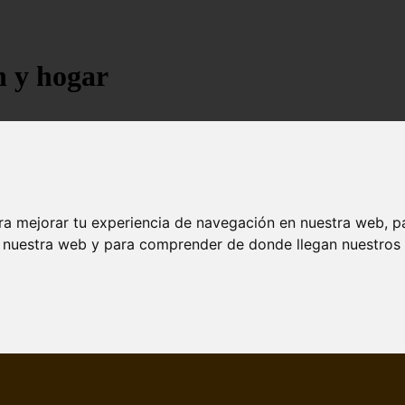
n y hogar
ra mejorar tu experiencia de navegación en nuestra web, p
n nuestra web y para comprender de donde llegan nuestros v
jores árboles resistentes al fuego para un paisaje d