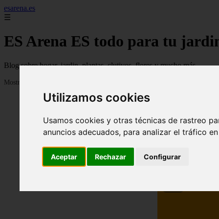
esarena.es
☰
ES Arena ES todo para tu jardi
Blog sobre hogar, jardin, plantas, clutivos, flores y mucho más...
Mostrando 1 - 24 de 2121 artículos
Utilizamos cookies
Usamos cookies y otras técnicas de rastreo pa
anuncios adecuados, para analizar el tráfico e
Aceptar
Rechazar
Configurar
❮
13 me