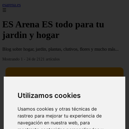
esarena.es
☰
ES Arena ES todo para tu
jardin y hogar
Blog sobre hogar, jardin, plantas, clutivos, flores y mucho más...
Mostrando 1 - 24 de 2121 artículos
Utilizamos cookies
13 mejores árboles resistentes al fuego para un paisaje
❮
❯
defendible
Usamos cookies y otras técnicas de
rastreo para mejorar tu experiencia de
navegación en nuestra web, para