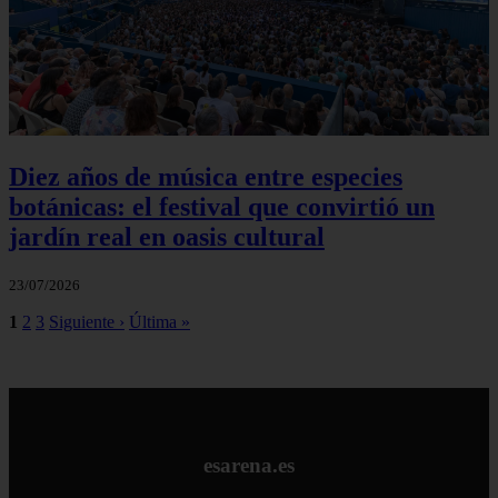
Diez años de música entre especies
botánicas: el festival que convirtió un
jardín real en oasis cultural
23/07/2026
1
2
3
Siguiente ›
Última »
esarena.es