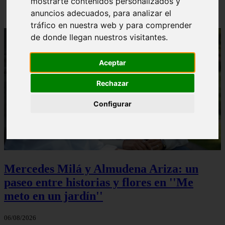
mostrarte contenidos personalizados y
anuncios adecuados, para analizar el
tráfico en nuestra web y para comprender
de donde llegan nuestros visitantes.
Aceptar
Rechazar
Configurar
Mercedes Milá y Almudena Ariza: un
paseo entre historias y flores en ''Me
meto en un jardín''
06/08/2026