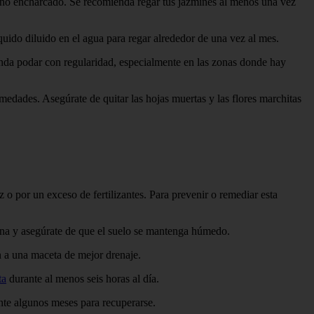
 no encharcado. Se recomienda regar tus jazmines al menos una vez
íquido diluido en el agua para regar alrededor de una vez al mes.
enda podar con regularidad, especialmente en las zonas donde hay
medades. Asegúrate de quitar las hojas muertas y las flores marchitas
 o por un exceso de fertilizantes. Para prevenir o remediar esta
mana y asegúrate de que el suelo se mantenga húmedo.
ín a una maceta de mejor drenaje.
ta
durante al menos seis horas al día.
ante algunos meses para recuperarse.