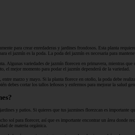
nmente para crear enredaderas y jardines frondosos. Esta planta requie
a el jazmín es la poda. La poda del jazmín es necesaria para mantener l
nta. Algunas variedades de jazmín florecen en primavera, mientras que 
anto, el mejor momento para podar el jazmín dependerá de la variedad.
entre marzo y mayo. Si la planta florece en otoño, la poda debe realizar
ién debes cortar los tallos leñosos y enfermos para mejorar la salud gen
nes?
ardines y patios. Si quieres que tus jazmines florezcan es importante 
ho sol para florecer, así que es importante encontrar un área donde rec
idad de materia orgánica.