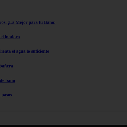
os, ¡La Mejor para tu Baño!
el inodoro
ienta el agua lo suficiente
 bañera
 de baño
 pasos