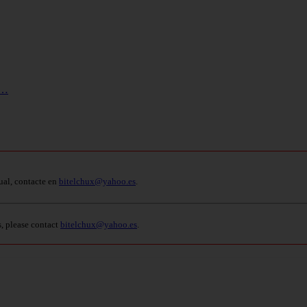
y…
ual, contacte en
bitelchux@yahoo.es
.
s, please contact
bitelchux@yahoo.es
.