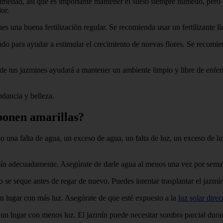
umedad, así que es importante mantener el suelo siempre húmedo, pero
or.
enes una buena fertilización regular. Se recomienda usar un fertilizante l
ndo para ayudar a estimular el crecimiento de nuevas flores. Se recomi
 de tus jazmines ayudará a mantener un ambiente limpio y libre de enfer
ndancia y belleza.
ponen amarillas?
una falta de agua, un exceso de agua, un falta de luz, un exceso de luz
 jazmín adecuadamente. Asegúrate de darle agua al menos una vez por se
lo se seque antes de regar de nuevo. Puedes intentar trasplantar el jazm
 un lugar con más luz. Asegúrate de que esté expuesto a la
luz solar direc
 a un lugar con menos luz. El jazmín puede necesitar sombra parcial dur