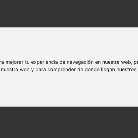
ra mejorar tu experiencia de navegación en nuestra web, p
do es el mejor momento para hacerlo. El jazmín es una planta hermosa y 
n nuestra web y para comprender de donde llegan nuestros v
odarla para evitar el crecimiento desordenado y ayudar a mejorar la fl
os de podar y las mejores prácticas para obtener los mejores resultados.