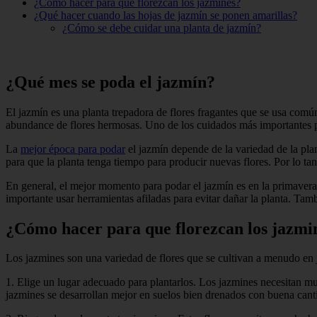
¿Cómo hacer para que florezcan los jazmines?
¿Qué hacer cuando las hojas de jazmín se ponen amarillas?
¿Cómo se debe cuidar una planta de jazmín?
¿Qué mes se poda el jazmín?
El jazmín es una planta trepadora de flores fragantes que se usa comú
abundance de flores hermosas. Uno de los cuidados más importantes par
La
mejor época para podar
el jazmín depende de la variedad de la pla
para que la planta tenga tiempo para producir nuevas flores. Por lo t
En general, el mejor momento para podar el jazmín es en la primavera, 
importante usar herramientas afiladas para evitar dañar la planta. Tamb
¿Cómo hacer para que florezcan los jazmi
Los jazmines son una variedad de flores que se cultivan a menudo en j
1. Elige un lugar adecuado para plantarlos. Los jazmines necesitan muc
jazmines se desarrollan mejor en suelos bien drenados con buena cant