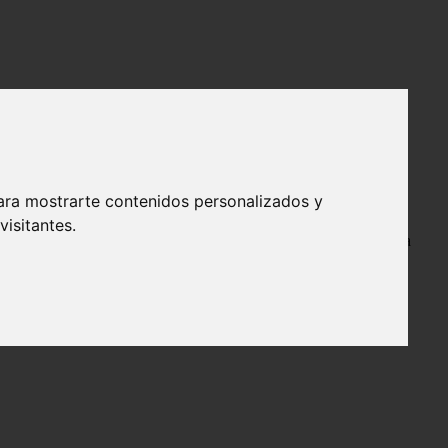
ara mostrarte contenidos personalizados y
aromática que aporta una gran belleza a cualquier
jardín
. Sin
isitantes.
oración. En este artículo, examinaremos los mejores momentos para