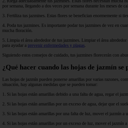
2. Riega adecuadamente tus jazmines. Estas flores necesitan mucha h
por semana, llegando a dos veces por semana durante los meses de cal
3. Fertiliza tus jazmines. Estas flores se benefician enormemente si ti
4. Poda tus jazmines. Es importante podar tus jazmines de vez en cua
mucha floración.
5. Limpia el área alrededor de tus jazmines. Limpiar el área alrededor
para ayudar a
prevenir enfermedades y plagas
.
Siguiendo estos consejos de cuidado, tus jazmines florecerán con abu
¿Qué hacer cuando las hojas de jazmín se 
Las hojas de jazmín pueden ponerse amarillas por varias razones, como 
situación, hay algunas medidas que se pueden tomar:
1. Si las hojas están amarillas debido a una falta de agua, regar el
2. Si las hojas están amarillas por un exceso de agua, dejar que el sue
3. Si las hojas están amarillas por una falta de luz, mover el jazmín a
4. Si las hojas están amarillas por un exceso de luz, mover el jazmín