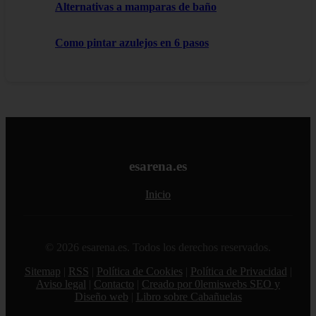
Alternativas a mamparas de baño
Como pintar azulejos en 6 pasos
esarena.es
Inicio
© 2026 esarena.es. Todos los derechos reservados.
Sitemap
|
RSS
|
Política de Cookies
|
Política de Privacidad
|
Aviso legal
|
Contacto
|
Creado por 0lemiswebs SEO y
Diseño web
|
Libro sobre Cabañuelas