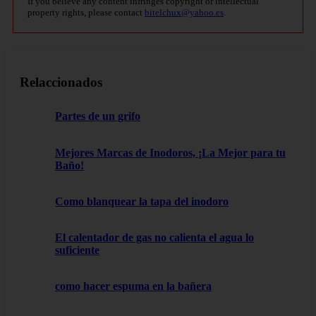
If you believe any content infringes copyright or intellectual
property rights, please contact
bitelchux@yahoo.es
.
Relaccionados
Partes de un grifo
Mejores Marcas de Inodoros, ¡La Mejor para tu
Baño!
Como blanquear la tapa del inodoro
El calentador de gas no calienta el agua lo
suficiente
como hacer espuma en la bañera