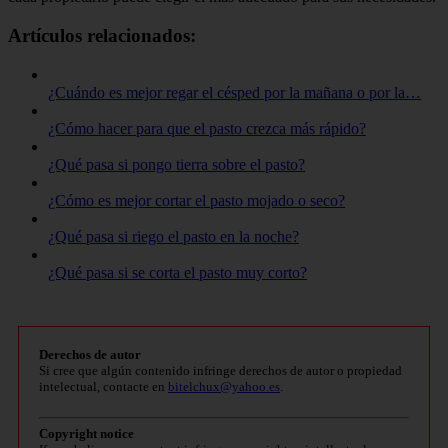
Artículos relacionados:
¿Cuándo es mejor regar el césped por la mañana o por la…
¿Cómo hacer para que el pasto crezca más rápido?
¿Qué pasa si pongo tierra sobre el pasto?
¿Cómo es mejor cortar el pasto mojado o seco?
¿Qué pasa si riego el pasto en la noche?
¿Qué pasa si se corta el pasto muy corto?
Derechos de autor
Si cree que algún contenido infringe derechos de autor o propiedad
intelectual, contacte en
bitelchux@yahoo.es
.
Copyright notice