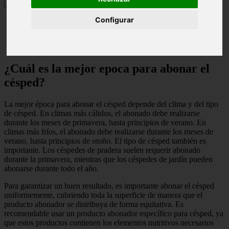
Configurar
¿Cuál es la mejor epoca para abonar el césped?
¿Cómo hacer para que se ponga verde el pasto?
¿Cuál es la mejor epoca para abonar el
césped?
La mejor época para abonar el césped depende del clima y del tipo
de césped. En climas más cálidos, el abonado debe realizarse
durante los meses de primavera, hasta principios de verano. En
climas más fríos, el abonado debe realizarse durante los meses de
verano, hasta principios de otoño. El tipo de césped también es
importante. Los céspedes de pradera suelen requerir abonado
durante la primavera, mientras que los céspedes de jardín pueden
abonarse durante todo el año.
Para garantizar un buen resultado, es importante abonar el césped
uniformemente, cubriendo toda la superficie de manera que el
producto abonador se distribuya de forma equitativa. Es
recomendable usar un producto abonador específico para césped, ya
que estos productos contienen los elementos nutritivos necesarios