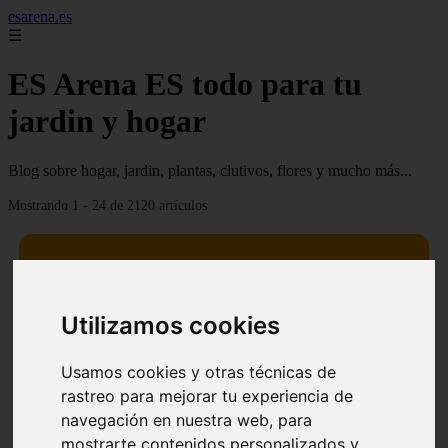
esarena.es
☰
ES Arena ES todo para tu
jardin y hogar
Blog sobre hogar, jardin, plantas, clutivos, flores y mucho más...
Mostrando 1 - 24 de 2120 artículos
Utilizamos cookies
13 mejores árboles resistentes al fuego para un paisaje
❮
❯
defendible
Usamos cookies y otras técnicas de
rastreo para mejorar tu experiencia de
navegación en nuestra web, para
mostrarte contenidos personalizados y