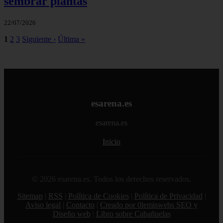
sembrar plantas
22/07/2026
1
2
3
Siguiente ›
Última »
esarena.es
esarena.es
Inicio
© 2026 esarena.es. Todos los derechos reservados.
Sitemap
|
RSS
|
Política de Cookies
|
Política de Privacidad
|
Aviso legal
|
Contacto
|
Creado por 0lemiswebs SEO y
Diseño web
|
Libro sobre Cabañuelas