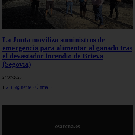
La Junta moviliza suministros de
emergencia para alimentar al ganado tras
el devastador incendio de Brieva
(Segovia)
24/07/2026
1
2
3
Siguiente ›
Última »
esarena.es