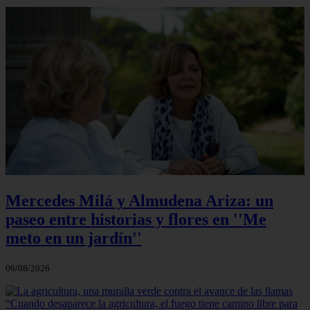
Mercedes Milá y Almudena Ariza: un
paseo entre historias y flores en ''Me
meto en un jardín''
06/08/2026