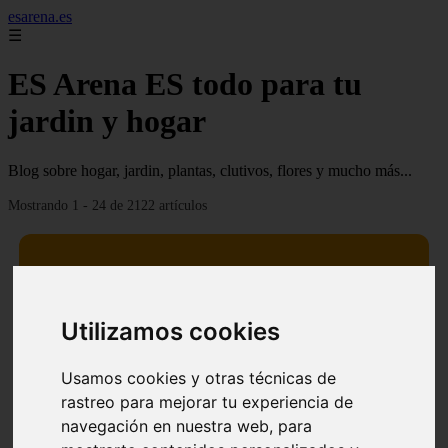
esarena.es
☰
ES Arena ES todo para tu
jardin y hogar
Blog sobre hogar, jardin, plantas, clutivos, flores y mucho más...
Mostrando 1 - 24 de 2122 artículos
Utilizamos cookies
13 mejores árboles resistentes al fuego para un paisaje
❮
❯
defendible
Usamos cookies y otras técnicas de
rastreo para mejorar tu experiencia de
navegación en nuestra web, para