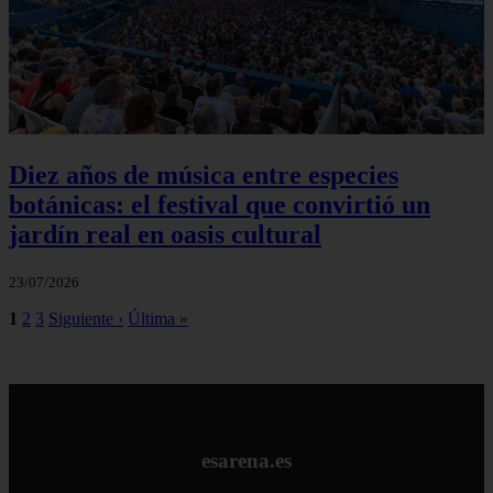
Diez años de música entre especies
botánicas: el festival que convirtió un
jardín real en oasis cultural
23/07/2026
1
2
3
Siguiente ›
Última »
esarena.es