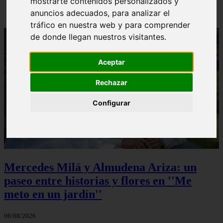
mostrarte contenidos personalizados y
anuncios adecuados, para analizar el
tráfico en nuestra web y para comprender
de donde llegan nuestros visitantes.
Aceptar
Rechazar
Configurar
Mercedes Milá y Almudena Ariza: un
paseo entre historias y flores en ''Me
meto en un jardín''
06/08/2026