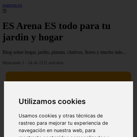
esarena.es
☰
ES Arena ES todo para tu
jardin y hogar
Blog sobre hogar, jardin, plantas, clutivos, flores y mucho más...
Mostrando 1 - 24 de 2121 artículos
Utilizamos cookies
13 mejores árboles resistentes al fuego para un paisaje
❮
❯
defendible
Usamos cookies y otras técnicas de
rastreo para mejorar tu experiencia de
navegación en nuestra web, para